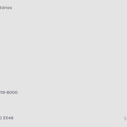
tórios
219-8000
0 3346
S