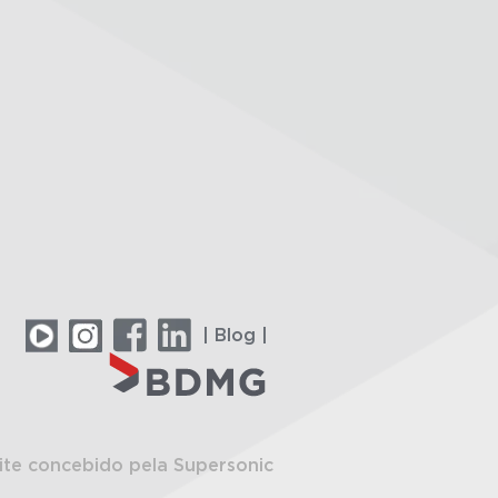
| Blog |
ite concebido pela Supersonic