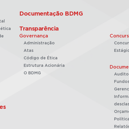
Documentação BDMG
tal
Transparência
ética
Governança
Concurs
de
Administração
Concur
Atas
Estági
Código de Ética
Estrutura Acionária
Docume
O BDMG
Audito
Fundos
Gerenc
Inform
desclas
es
Orçam
Polític
Relató