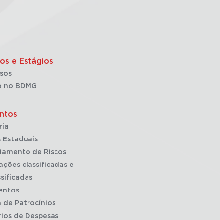
os e Estágios
sos
o no BDMG
ntos
ria
 Estaduais
iamento de Riscos
ações classificadas e
sificadas
entos
a de Patrocínios
rios de Despesas