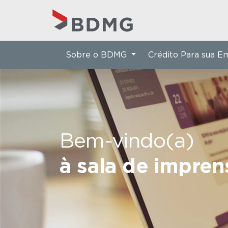
Sobre o BDMG
Crédito Para sua 
Bem-vindo(a)
à sala de impre