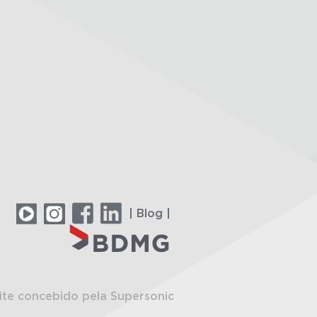
| Blog |
ite concebido pela Supersonic