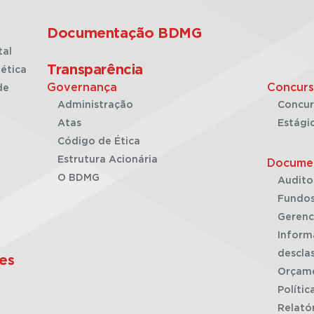
Documentação BDMG
tal
Transparência
ética
Governança
Concurs
de
Administração
Concur
Atas
Estági
Código de Ética
Estrutura Acionária
Docume
O BDMG
Audito
Fundos
Gerenc
Inform
desclas
es
Orçam
Polític
Relató