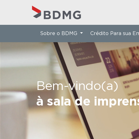
Sobre o BDMG
Crédito Para sua 
Bem-vindo(a)
à sala de impre