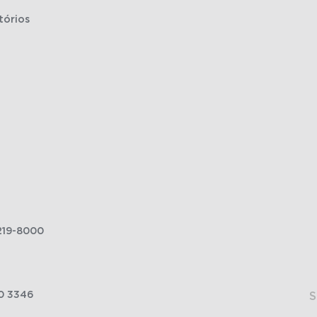
tórios
219-8000
0 3346
S