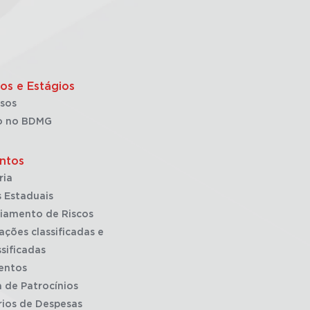
os e Estágios
sos
o no BDMG
ntos
ria
 Estaduais
iamento de Riscos
ações classificadas e
sificadas
entos
a de Patrocínios
rios de Despesas