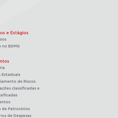
os e Estágios
sos
o no BDMG
ntos
ria
 Estaduais
iamento de Riscos
ações classificadas e
sificadas
entos
a de Patrocínios
rios de Despesas