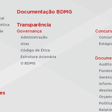
Documentação BDMG
tal
Transparência
ética
Governança
Concurs
de
Administração
Concur
Atas
Estági
Código de Ética
Estrutura Acionária
Docume
O BDMG
Audito
Fundos
Gerenc
Inform
desclas
es
Orçam
Polític
Relató