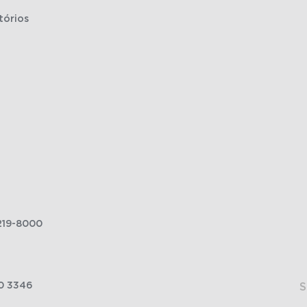
tórios
219-8000
0 3346
S