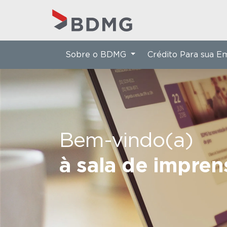
Sobre o BDMG
Crédito Para sua 
Bem-vindo(a)
à sala de impre