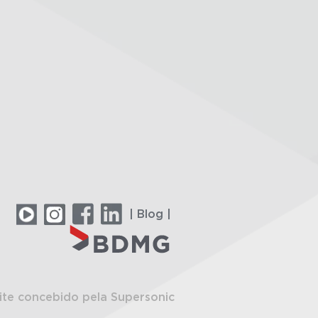
| Blog |
ite concebido pela Supersonic