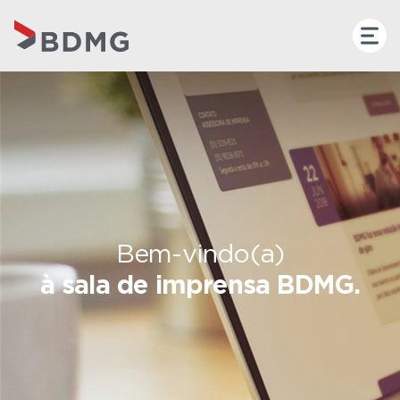
Bem-vindo(a)
à sala de imprensa BDMG.