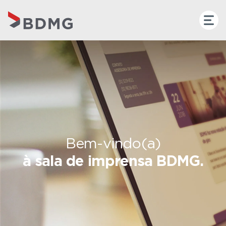
Bem-vindo(a)
à sala de imprensa BDMG.