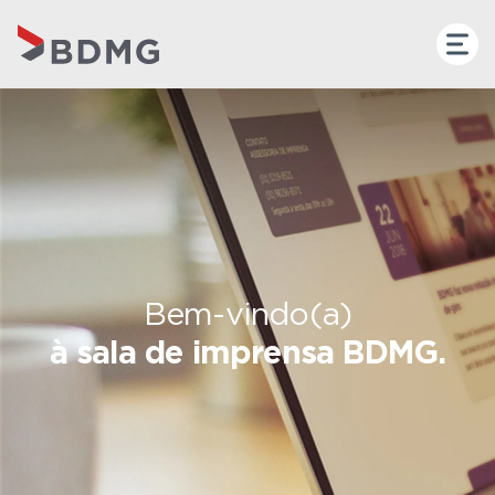
Bem-vindo(a)
à sala de imprensa BDMG.