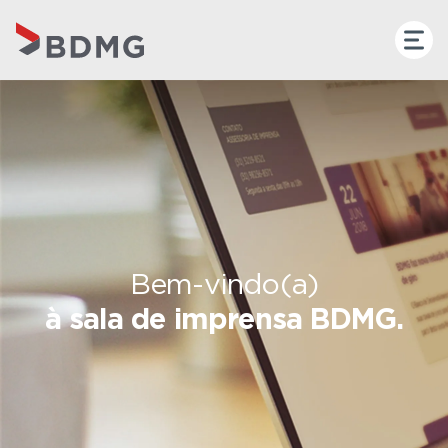
Bem-vindo(a)
à sala de imprensa BDMG.