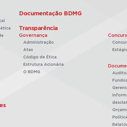
Documentação BDMG
tal
Transparência
ética
Governança
Concurs
de
Administração
Concur
Atas
Estági
Código de Ética
Estrutura Acionária
Docume
O BDMG
Audito
Fundos
Gerenc
Inform
desclas
es
Orçam
Polític
Relató