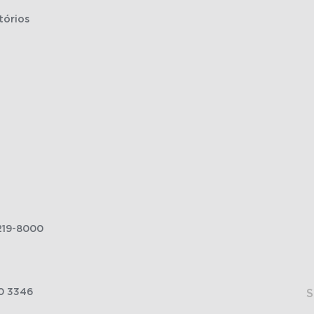
tórios
219-8000
0 3346
S