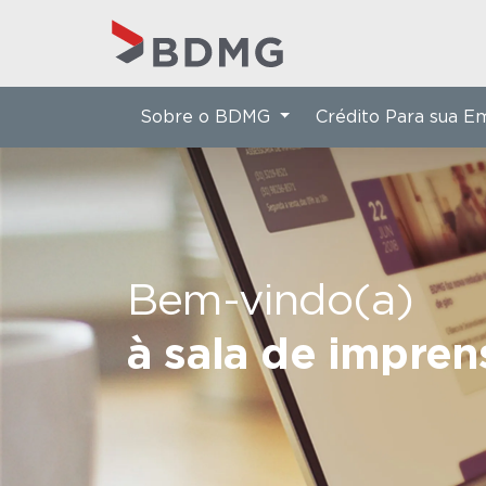
Sobre o BDMG
Crédito Para sua 
Bem-vindo(a)
à sala de impre