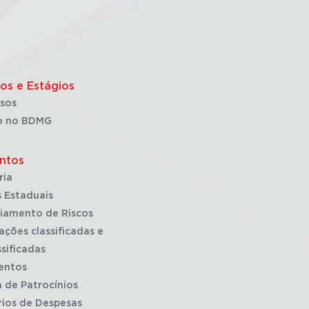
os e Estágios
sos
o no BDMG
ntos
ria
 Estaduais
iamento de Riscos
ações classificadas e
sificadas
entos
a de Patrocínios
rios de Despesas