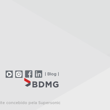
| Blog |
ite concebido pela Supersonic