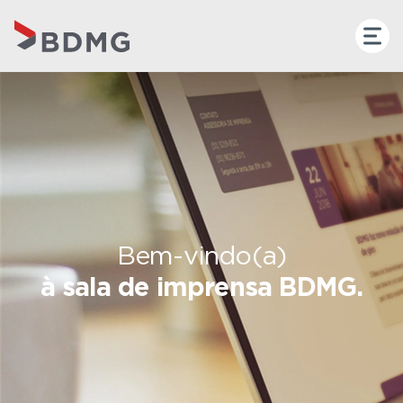
Bem-vindo(a)
à sala de imprensa BDMG.