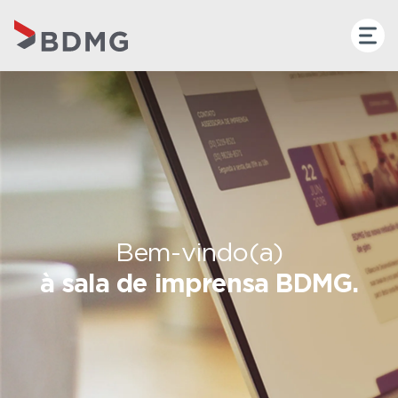
Bem-vindo(a)
à sala de imprensa BDMG.