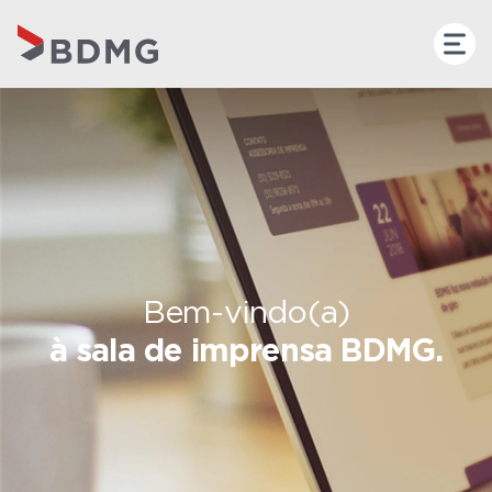
Bem-vindo(a)
à sala de imprensa BDMG.