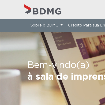
Sobre o BDMG
Crédito Para sua 
Bem-vindo(a)
à sala de impre