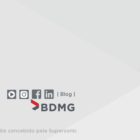
| Blog |
ite concebido pela Supersonic