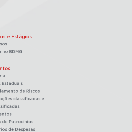
os e Estágios
sos
o no BDMG
ntos
ria
 Estaduais
iamento de Riscos
ações classificadas e
sificadas
entos
a de Patrocínios
rios de Despesas