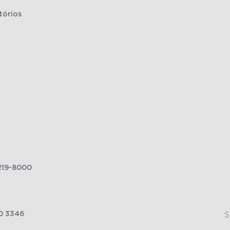
tórios
219-8000
0 3346
S