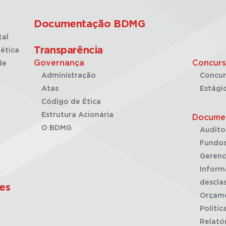
Documentação BDMG
tal
Transparência
ética
Governança
Concurs
de
Administração
Concur
Atas
Estági
Código de Ética
Estrutura Acionária
Docume
O BDMG
Audito
Fundos
Gerenc
Inform
desclas
es
Orçam
Polític
Relató