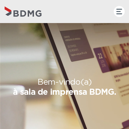
Bem-vindo(a)
à sala de imprensa BDMG.