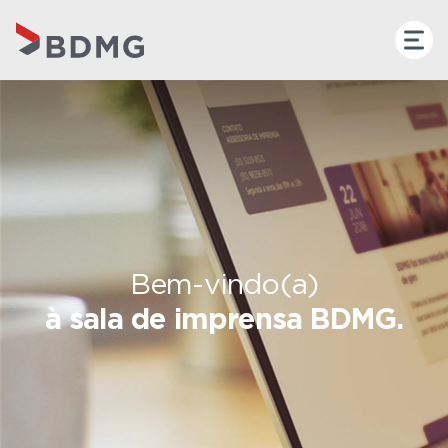
Bem-vindo(a)
à sala de imprensa BDMG.