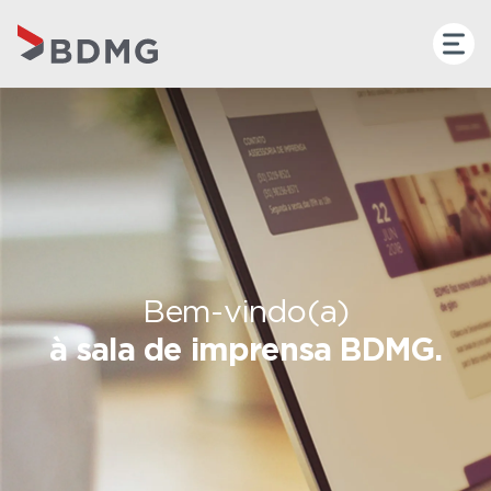
Bem-vindo(a)
à sala de imprensa BDMG.