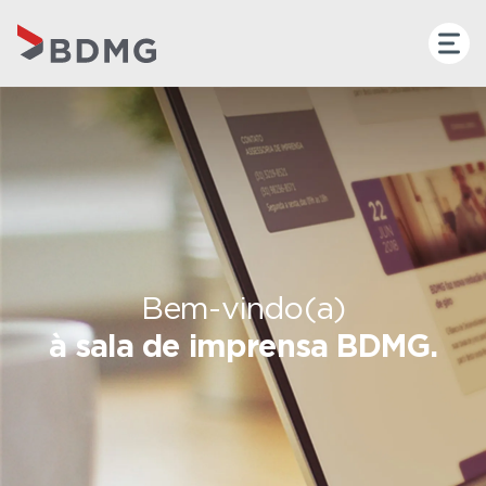
Bem-vindo(a)
à sala de imprensa BDMG.