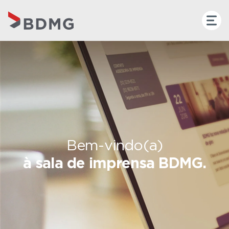
Bem-vindo(a)
à sala de imprensa BDMG.