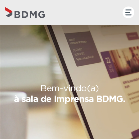
Bem-vindo(a)
à sala de imprensa BDMG.