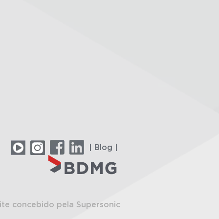
| Blog |
ite concebido pela Supersonic