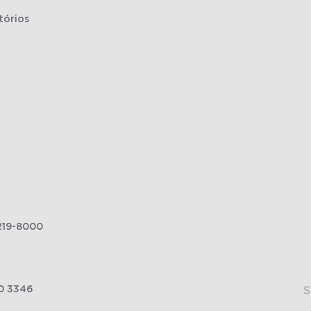
tórios
219-8000
0 3346
S