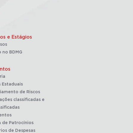
os e Estágios
sos
o no BDMG
ntos
ria
 Estaduais
iamento de Riscos
ações classificadas e
sificadas
entos
a de Patrocínios
rios de Despesas