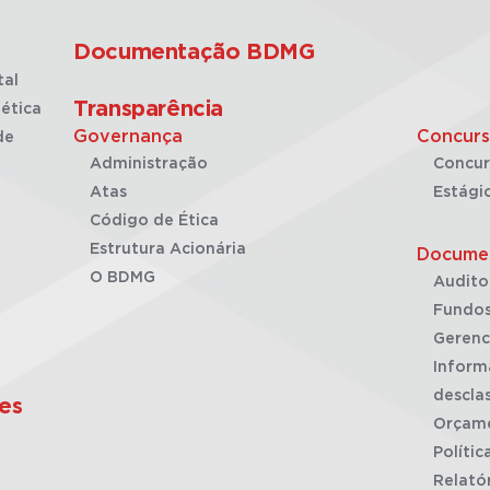
Documentação BDMG
tal
Transparência
ética
Governança
Concurs
de
Administração
Concur
Atas
Estági
Código de Ética
Estrutura Acionária
Docume
O BDMG
Audito
Fundos
Gerenc
Inform
desclas
es
Orçam
Polític
Relató