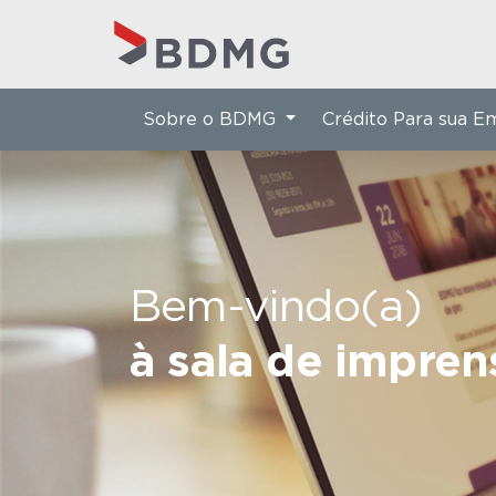
Sobre o BDMG
Crédito Para sua 
Bem-vindo(a)
à sala de impre