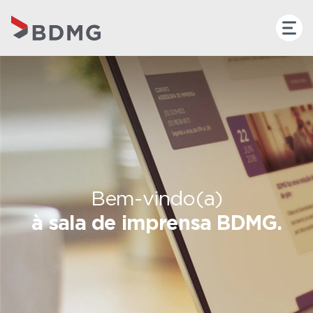
Bem-vindo(a)
à sala de imprensa BDMG.