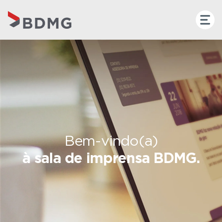
Bem-vindo(a)
à sala de imprensa BDMG.