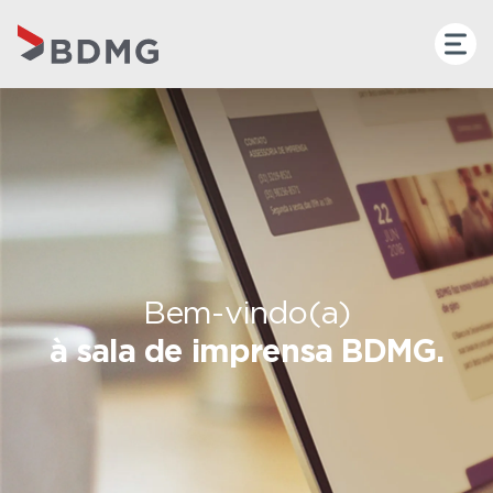
Bem-vindo(a)
à sala de imprensa BDMG.