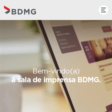
Bem-vindo(a)
à sala de imprensa BDMG.