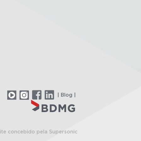
| Blog |
ite concebido pela Supersonic