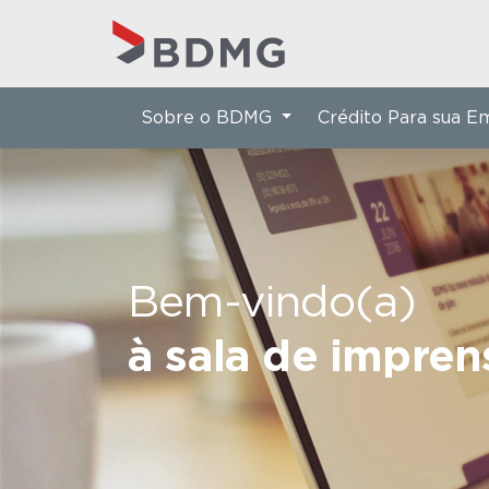
Sobre o BDMG
Crédito Para sua 
Bem-vindo(a)
à sala de impre