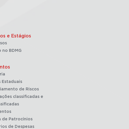
os e Estágios
sos
o no BDMG
ntos
ria
 Estaduais
iamento de Riscos
ações classificadas e
sificadas
entos
a de Patrocínios
rios de Despesas