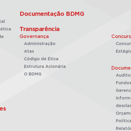
Documentação BDMG
tal
Transparência
ética
Governança
Concurs
de
Administração
Concur
Atas
Estági
Código de Ética
Estrutura Acionária
Docume
O BDMG
Audito
Fundos
Gerenc
Inform
desclas
es
Orçam
Polític
Relató