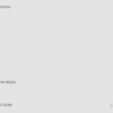
tórios
219-8000
0 3346
S