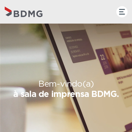
Bem-vindo(a)
à sala de imprensa BDMG.