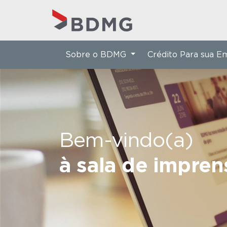
Sobre o BDMG
Crédito Para sua 
Bem-vindo(a)
à sala de impre