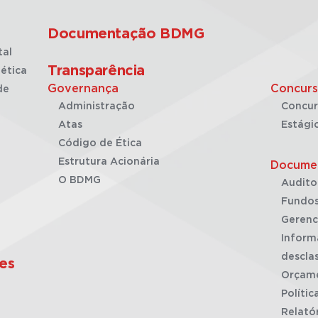
Documentação BDMG
tal
Transparência
ética
Governança
Concurs
de
Administração
Concur
Atas
Estági
Código de Ética
Estrutura Acionária
Docume
O BDMG
Audito
Fundos
Gerenc
Inform
desclas
es
Orçam
Polític
Relató