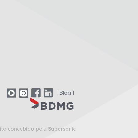
| Blog |
ite concebido pela Supersonic