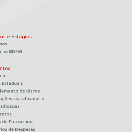
os e Estágios
sos
o no BDMG
ntos
ria
 Estaduais
iamento de Riscos
ações classificadas e
sificadas
entos
a de Patrocínios
rios de Despesas