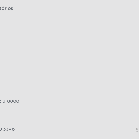
tórios
219-8000
0 3346
S