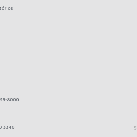
tórios
219-8000
0 3346
S