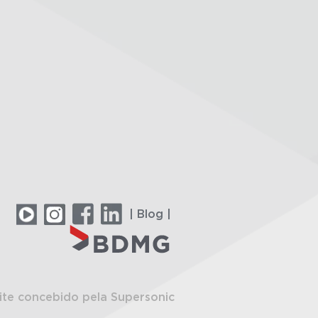
| Blog |
ite concebido pela Supersonic