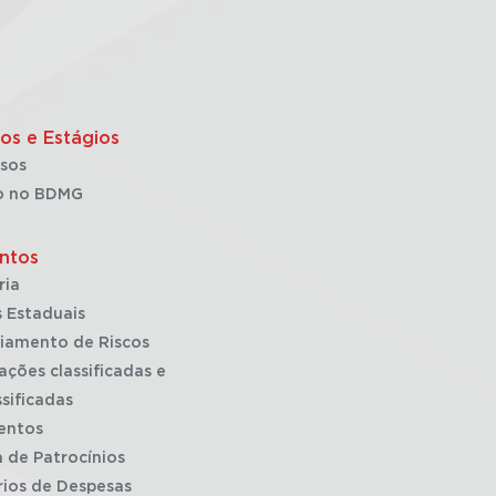
os e Estágios
sos
o no BDMG
ntos
ria
 Estaduais
iamento de Riscos
ações classificadas e
sificadas
entos
a de Patrocínios
rios de Despesas