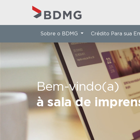
Sobre o BDMG
Crédito Para sua 
Bem-vindo(a)
à sala de impre