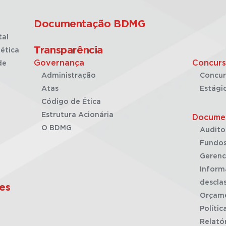
Documentação BDMG
tal
Transparência
ética
Governança
Concurs
de
Administração
Concur
Atas
Estági
Código de Ética
Estrutura Acionária
Docume
O BDMG
Audito
Fundos
Gerenc
Inform
desclas
es
Orçam
Polític
Relató