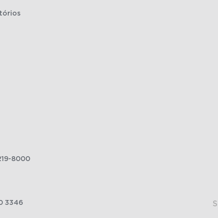
tórios
219-8000
0 3346
S