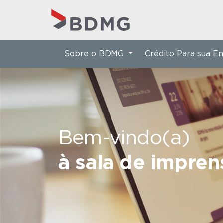
Sobre o BDMG
Crédito Para sua 
Bem-vindo(a)
à sala de impre