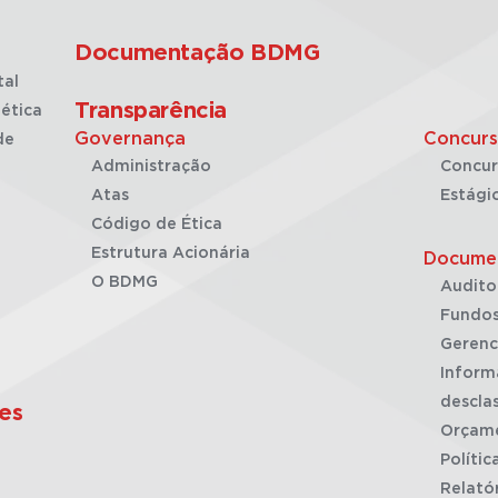
Documentação BDMG
tal
Transparência
ética
Governança
Concurs
de
Administração
Concur
Atas
Estági
Código de Ética
Estrutura Acionária
Docume
O BDMG
Audito
Fundos
Gerenc
Inform
desclas
es
Orçam
Polític
Relató