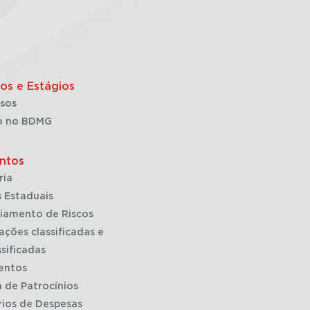
os e Estágios
sos
o no BDMG
ntos
ria
 Estaduais
iamento de Riscos
ações classificadas e
sificadas
entos
a de Patrocínios
rios de Despesas