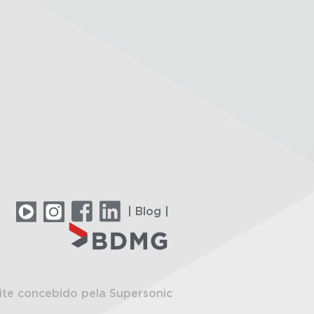
| Blog |
ite concebido pela Supersonic