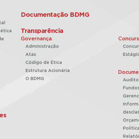
Documentação BDMG
tal
Transparência
ética
Governança
Concurs
de
Administração
Concur
Atas
Estági
Código de Ética
Estrutura Acionária
Docume
O BDMG
Audito
Fundos
Gerenc
Inform
desclas
es
Orçam
Polític
Relató