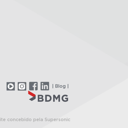
| Blog |
ite concebido pela Supersonic