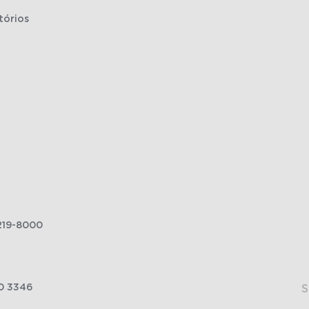
tórios
219-8000
0 3346
S