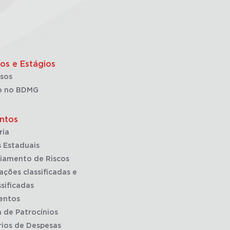
os e Estágios
sos
o no BDMG
ntos
ria
 Estaduais
iamento de Riscos
ações classificadas e
sificadas
entos
a de Patrocínios
rios de Despesas