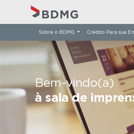
Sobre o BDMG
Crédito Para sua 
Bem-vindo(a)
à sala de impre