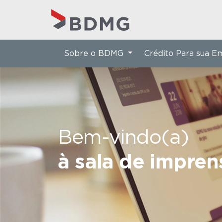
Sobre o BDMG
Crédito Para sua 
Bem-vindo(a)
à sala de impre