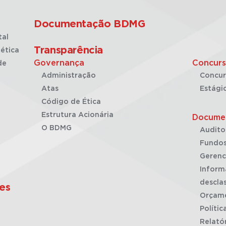
Documentação BDMG
tal
Transparência
ética
Governança
Concurs
de
Administração
Concur
Atas
Estági
Código de Ética
Estrutura Acionária
Docume
O BDMG
Audito
Fundos
Gerenc
Inform
desclas
es
Orçam
Polític
Relató