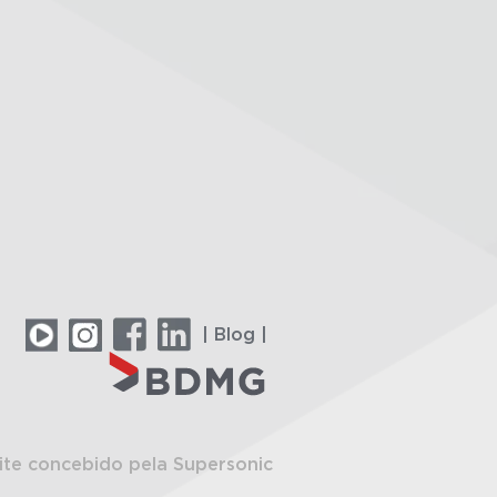
| Blog |
ite concebido pela Supersonic