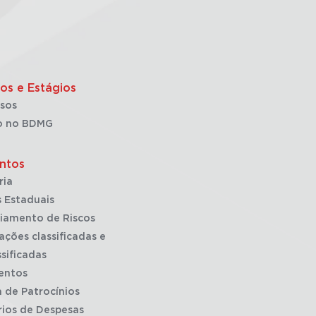
os e Estágios
sos
o no BDMG
ntos
ria
 Estaduais
iamento de Riscos
ações classificadas e
sificadas
entos
a de Patrocínios
rios de Despesas