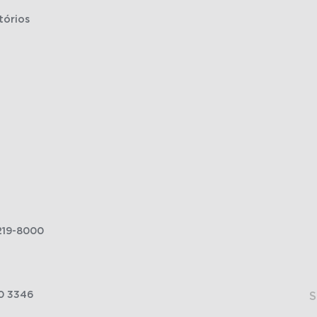
tórios
219-8000
0 3346
S