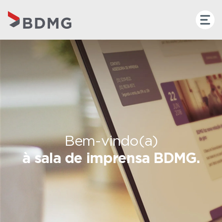
Bem-vindo(a)
à sala de imprensa BDMG.