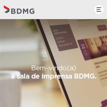
Bem-vindo(a)
à sala de imprensa BDMG.