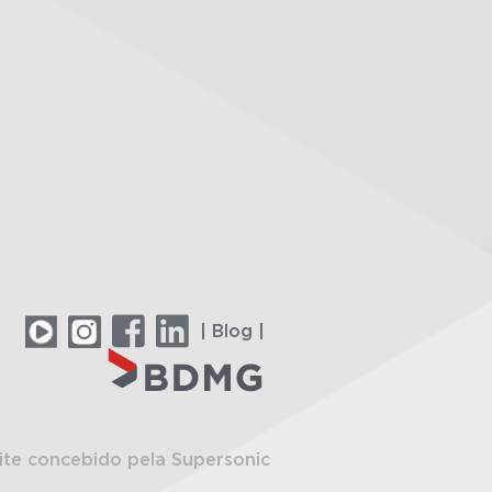
| Blog |
ite concebido pela Supersonic