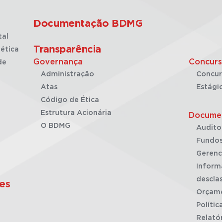
Documentação BDMG
tal
Transparência
ética
Governança
Concurs
de
Administração
Concur
Atas
Estági
Código de Ética
Estrutura Acionária
Docume
O BDMG
Audito
Fundos
Gerenc
Inform
desclas
es
Orçam
Polític
Relató