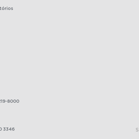
tórios
219-8000
0 3346
S