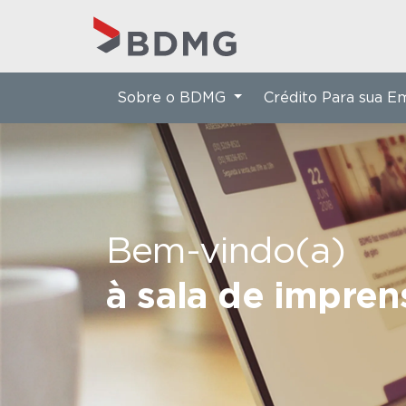
Sobre o BDMG
Crédito Para sua 
Bem-vindo(a)
à sala de impre