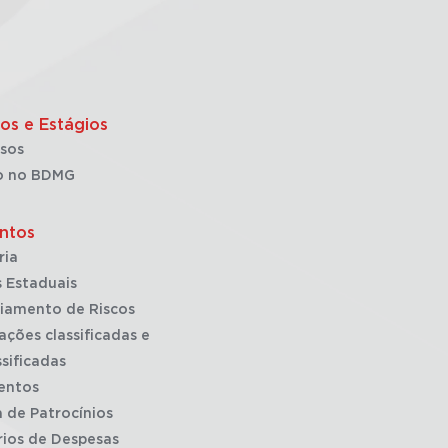
os e Estágios
sos
o no BDMG
ntos
ria
 Estaduais
iamento de Riscos
ações classificadas e
sificadas
entos
a de Patrocínios
rios de Despesas