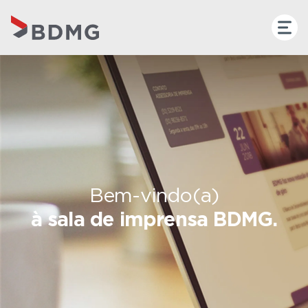
Bem-vindo(a)
à sala de imprensa BDMG.