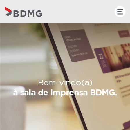
Bem-vindo(a)
à sala de imprensa BDMG.