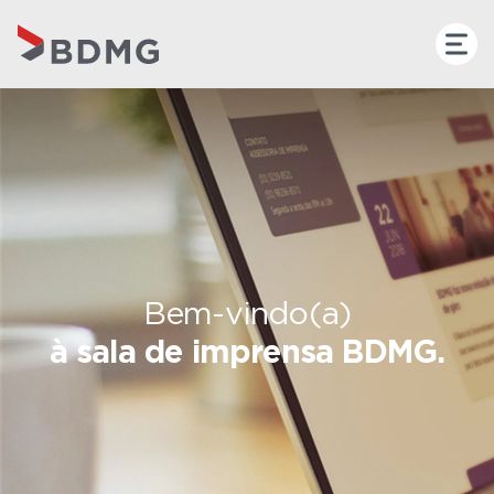
Bem-vindo(a)
à sala de imprensa BDMG.