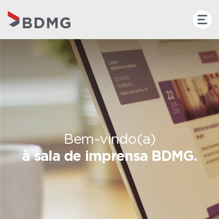
Bem-vindo(a)
à sala de imprensa BDMG.