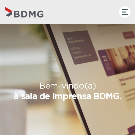
Bem-vindo(a)
à sala de imprensa BDMG.