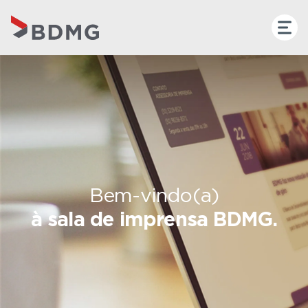
Bem-vindo(a)
à sala de imprensa BDMG.