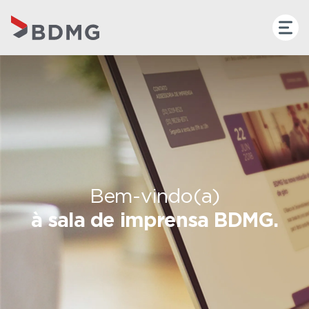
Bem-vindo(a)
à sala de imprensa BDMG.