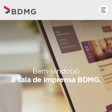
Bem-vindo(a)
à sala de imprensa BDMG.