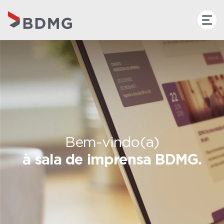
Bem-vindo(a)
à sala de imprensa BDMG.