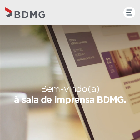
Bem-vindo(a)
à sala de imprensa BDMG.