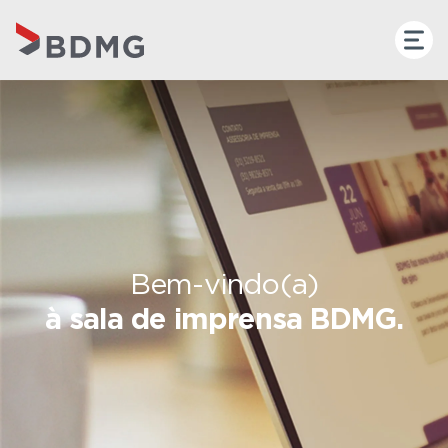
Bem-vindo(a)
à sala de imprensa BDMG.