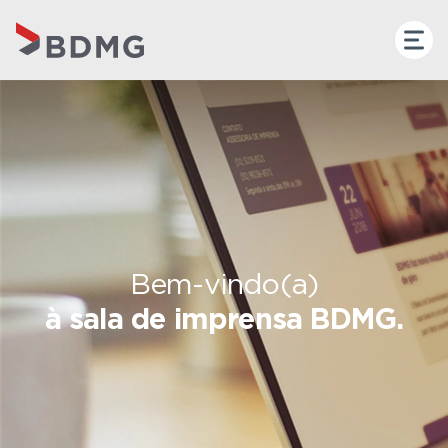
Bem-vindo(a)
à sala de imprensa BDMG.