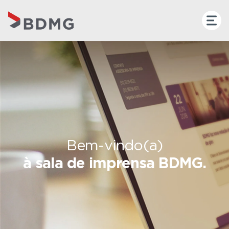
Bem-vindo(a)
à sala de imprensa BDMG.