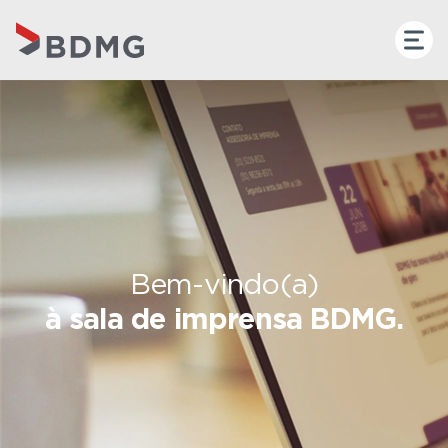
Bem-vindo(a)
à sala de imprensa BDMG.