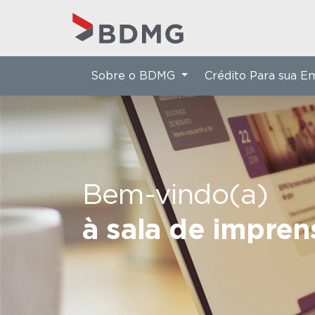
Sobre o BDMG
Crédito Para sua 
Bem-vindo(a)
à sala de impre