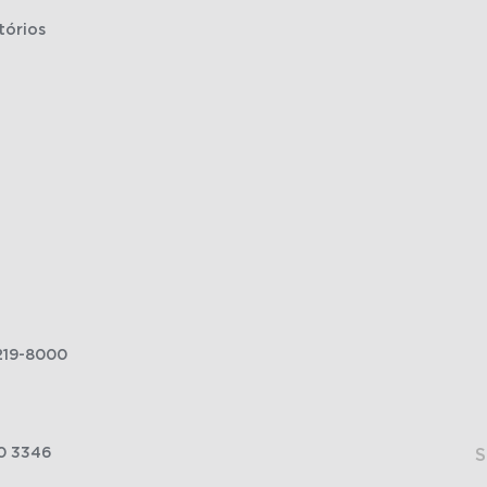
tórios
219-8000
0 3346
S