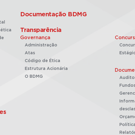
Documentação BDMG
tal
Transparência
ética
Governança
Concurs
de
Administração
Concur
Atas
Estági
Código de Ética
Estrutura Acionária
Docume
O BDMG
Audito
Fundos
Gerenc
Inform
desclas
es
Orçam
Polític
Relató