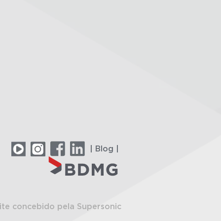
| Blog |
ite concebido pela Supersonic