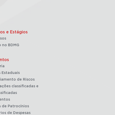
os e Estágios
sos
o no BDMG
ntos
ria
 Estaduais
iamento de Riscos
ações classificadas e
sificadas
entos
a de Patrocínios
rios de Despesas