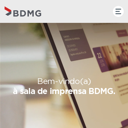
Bem-vindo(a)
à sala de imprensa BDMG.