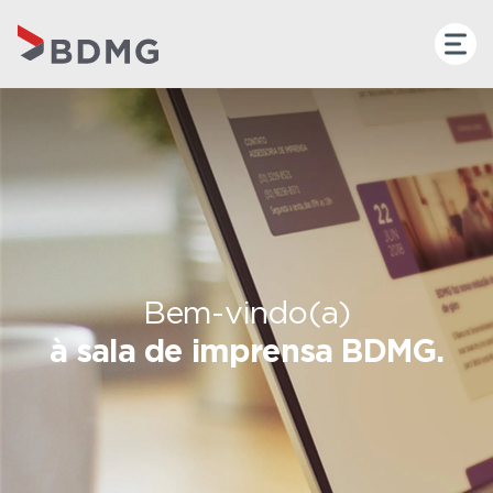
Bem-vindo(a)
à sala de imprensa BDMG.